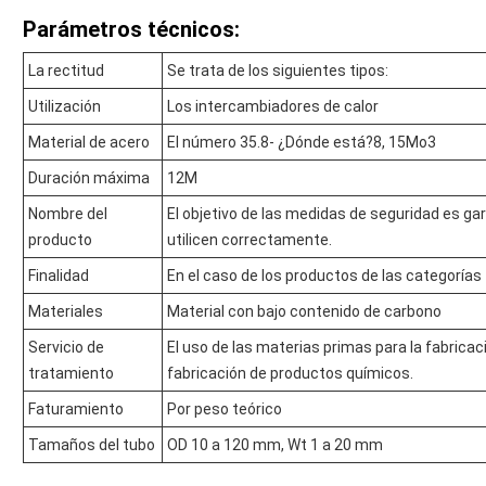
Parámetros técnicos:
La rectitud
Se trata de los siguientes tipos:
Utilización
Los intercambiadores de calor
Material de acero
El número 35.8- ¿Dónde está?8, 15Mo3
Duración máxima
12M
Nombre del
El objetivo de las medidas de seguridad es ga
producto
utilicen correctamente.
Finalidad
En el caso de los productos de las categorías 1
Materiales
Material con bajo contenido de carbono
Servicio de
El uso de las materias primas para la fabricac
tratamiento
fabricación de productos químicos.
Faturamiento
Por peso teórico
Tamaños del tubo
OD 10 a 120 mm, Wt 1 a 20 mm