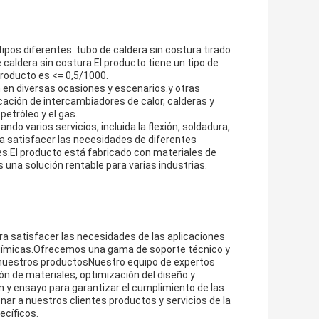
tipos diferentes: tubo de caldera sin costura tirado
 caldera sin costura.El producto tiene un tipo de
producto es <= 0,5/1000.
n en diversas ocasiones y escenarios.y otras
icación de intercambiadores de calor, calderas y
petróleo y el gas.
ndo varios servicios, incluida la flexión, soldadura,
ra satisfacer las necesidades de diferentes
es.El producto está fabricado con materiales de
 una solución rentable para varias industrias.
ra satisfacer las necesidades de las aplicaciones
oquímicas.Ofrecemos una gama de soporte técnico y
e nuestros productosNuestro equipo de expertos
ón de materiales, optimización del diseño y
 y ensayo para garantizar el cumplimiento de las
nar a nuestros clientes productos y servicios de la
ecíficos.