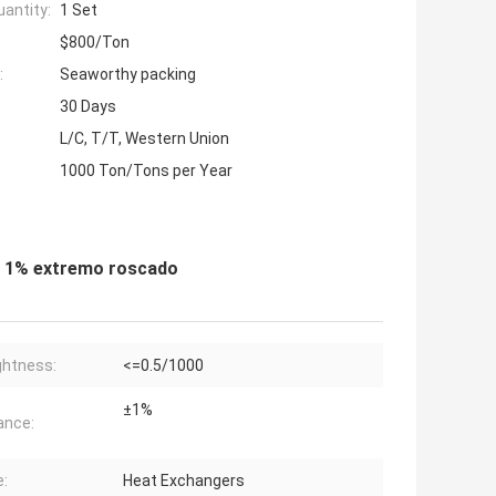
antity:
1 Set
$800/Ton
:
Seaworthy packing
30 Days
L/C, T/T, Western Union
1000 Ton/Tons per Year
 ± 1% extremo roscado
ghtness:
<=0.5/1000
±1%
ance:
:
Heat Exchangers