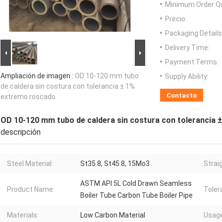
Minimum Order Qu
Precio:
Packaging Details
Delivery Time:
Payment Terms:
Ampliación de imagen :
OD 10-120 mm tubo
Supply Ability:
de caldera sin costura con tolerancia ± 1%
Contacto
extremo roscado
OD 10-120 mm tubo de caldera sin costura con tolerancia
descripción
Steel Material:
St35.8, St45.8, 15Mo3
Strai
ASTM API 5L Cold Drawn Seamless
Product Name:
Toler
Boiler Tube Carbon Tube Boiler Pipe
Materials:
Low Carbon Material
Usage