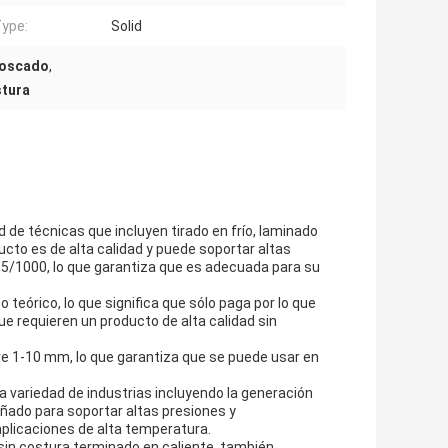
Type:
Solid
roscado
,
stura
 de técnicas que incluyen tirado en frío, laminado
ucto es de alta calidad y puede soportar altas
,5/1000, lo que garantiza que es adecuada para su
 teórico, lo que significa que sólo paga por lo que
ue requieren un producto de alta calidad sin
re 1-10 mm, lo que garantiza que se puede usar en
a variedad de industrias incluyendo la generación
señado para soportar altas presiones y
 aplicaciones de alta temperatura.
 sin costura terminado en caliente, también