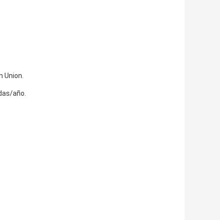
n Union.
das/año.