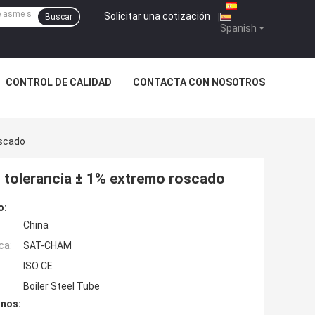
Solicitar una cotización
|
Buscar
Spanish
CONTROL DE CALIDAD
CONTACTA CON NOSOTROS
oscado
 tolerancia ± 1% extremo roscado
o:
China
ca:
SAT-CHAM
ISO CE
Boiler Steel Tube
inos: