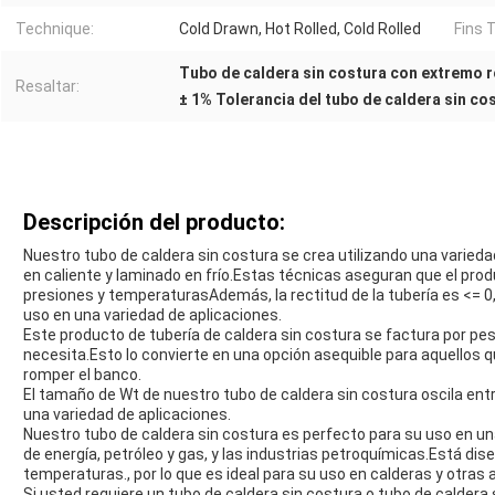
Technique:
Cold Drawn, Hot Rolled, Cold Rolled
Fins 
Tubo de caldera sin costura con extremo 
Resaltar:
± 1% Tolerancia del tubo de caldera sin co
Descripción del producto:
Nuestro tubo de caldera sin costura se crea utilizando una variedad
en caliente y laminado en frío.Estas técnicas aseguran que el prod
presiones y temperaturasAdemás, la rectitud de la tubería es <= 0
uso en una variedad de aplicaciones.
Este producto de tubería de caldera sin costura se factura por peso
necesita.Esto lo convierte en una opción asequible para aquellos q
romper el banco.
El tamaño de Wt de nuestro tubo de caldera sin costura oscila ent
una variedad de aplicaciones.
Nuestro tubo de caldera sin costura es perfecto para su uso en un
de energía, petróleo y gas, y las industrias petroquímicas.Está di
temperaturas., por lo que es ideal para su uso en calderas y otras
Si usted requiere un tubo de caldera sin costura o tubo de caldera