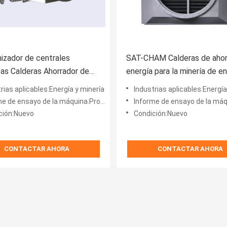
zador de centrales
SAT-CHAM Calderas de ahor
cas Calderas Ahorrador de
energía para la minería de e
a Esmalte 0,34 mm
certificación ISO
rias aplicables:Energía y minería
Industrias aplicables:Energía
e de ensayo de la máquina:Proveedor
Informe de ensayo de la máquina
ción:Nuevo
Condición:Nuevo
CONTACTAR AHORA
CONTACTAR AHORA