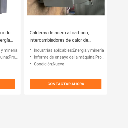
ro de
Calderas de acero al carbono,
nergía
intercambiadores de calor de
ahorro de energía, calderas de
 y minería
Industrias aplicables:Energía y minería
ahorro de gas
:Proveedor
Informe de ensayo de la máquina:Proveedor
Condición:Nuevo
CONTACTAR AHORA