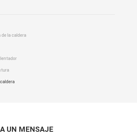
 de la caldera
alentador
stura
 caldera
A UN MENSAJE