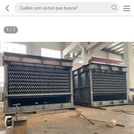
1
/
1