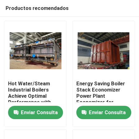
Productos recomendados
Hot Water/Steam
Energy Saving Boiler
Industrial Boilers
Stack Economizer
Achieve Optimal
Power Plant
En casa
Performance with
Economizer for
Boiler Exhaust Gas
Improved Heat
Enviar Consulta
Enviar Consulta
Economizer
Recovery System
Productos
Sobre nosotros