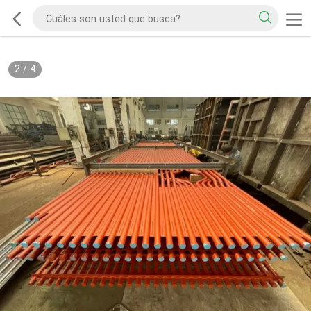
2
/
4