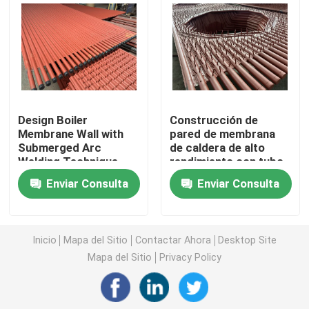
Tubo de aleta espiral
Tubo de aleta sacado
Design Boiler
Construcción de
El tubo de serpentina
Membrane Wall with
pared de membrana
Submerged Arc
de caldera de alto
Welding Technique
rendimiento con tubo
Cabezal de vapor de caldera
and Performance
de 38.1*3.2
Enviar Consulta
Enviar Consulta
Guaranteed
Sobrecalentador y recalentador
Inicio
Mapa del Sitio
Contactar Ahora
Desktop Site
Precalentador de aire de la caldera
Mapa del Sitio
Privacy Policy
Tubo de acero de la caldera