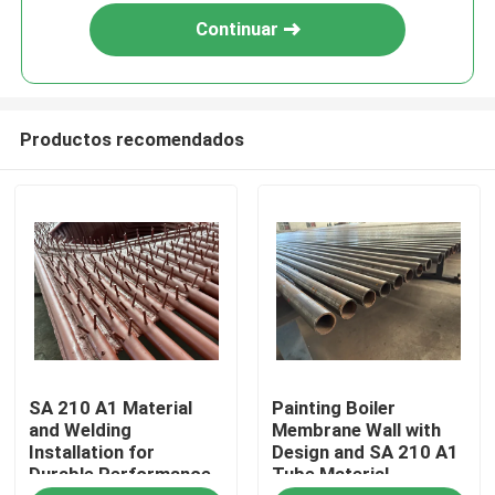
Continuar
Productos recomendados
En casa
SA 210 A1 Material
Painting Boiler
Productos
and Welding
Membrane Wall with
Installation for
Design and SA 210 A1
Durable Performance
Tube Material
Sobre nosotros