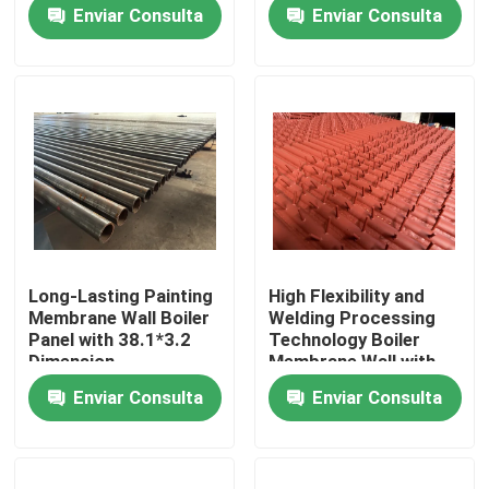
of Boiler Tubular
Enviar Consulta
Enviar Consulta
Membrane Wall
Recorrido por la fábrica
Control de calidad
Contacta con nosotros
Partes de repuesto de calderas
Long-Lasting Painting
High Flexibility and
Membrane Wall Boiler
Welding Processing
Pared de membrana de la caldera
Panel with 38.1*3.2
Technology Boiler
Dimension
Membrane Wall with
Painting
Enviar Consulta
Enviar Consulta
Economizador de la pila de la caldera
Tubo de aleta de la caldera