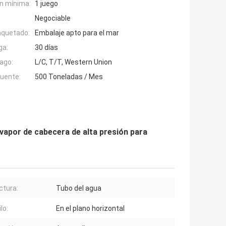
n mínima:
1 juego
Negociable
aquetado:
Embalaje apto para el mar
ga:
30 días
ago:
L/C, T/T, Western Union
fuente:
500 Toneladas / Mes
vapor de cabecera de alta presión para
ctura:
Tubo del agua
ilo:
En el plano horizontal