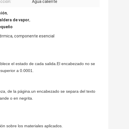
cción:
Agua caliente
sión
,
aldera de vapor
,
pequeño
a térmica, componente esencial
tablece el estado de cada salida.El encabezado no se
s superior a 0.0001.
eza, de la página.un encabezado se separa del texto
ande o en negrita.
ión sobre los materiales aplicados.