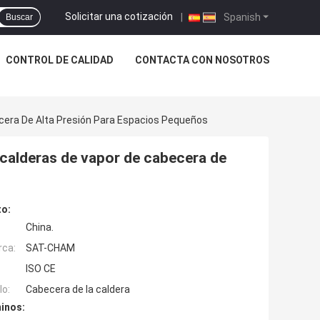
Solicitar una cotización
|
Spanish
Buscar
CONTROL DE CALIDAD
CONTACTA CON NOSOTROS
cera De Alta Presión Para Espacios Pequeños
 calderas de vapor de cabecera de
to:
China.
rca:
SAT-CHAM
ISO CE
o:
Cabecera de la caldera
inos: