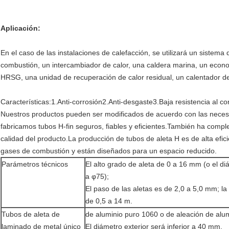
Aplicación:
En el caso de las instalaciones de calefacción, se utilizará un sistema
combustión, un intercambiador de calor, una caldera marina, un econom
HRSG, una unidad de recuperación de calor residual, un calentador de 
Características:1.Anti-corrosión2.Anti-desgaste3.Baja resistencia al co
Nuestros productos pueden ser modificados de acuerdo con las necesi
fabricamos tubos H-fin seguros, fiables y eficientes.También ha compl
calidad del producto.La producción de tubos de aleta H es de alta eficie
gases de combustión y están diseñados para un espacio reducido.
Parámetros técnicos
El alto grado de aleta de 0 a 16 mm (o el di
a φ75);
El paso de las aletas es de 2,0 a 5,0 mm; la 
de 0,5 a 14 m.
Tubos de aleta de
de aluminio puro 1060 o de aleación de alu
laminado de metal único
El diámetro exterior será inferior a 40 mm.