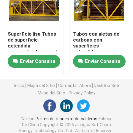
Tubo de aleta espiral
Superficie lisa Tubos
Tubos con aletas de
Tubo de aleta sacado
de superficie
carbono con
extendida
superficies
personalizados para la
extendidas que
El tubo de serpentina
eficiencia
mejoran el rendimiento
Enviar Consulta
Enviar Consulta
de transferencia de
calor
Cabezal de vapor de caldera
Inicio
Mapa del Sitio
Contactar Ahora
Desktop Site
Sobrecalentador y recalentador
Mapa del Sitio
Privacy Policy
Precalentador de aire de la caldera
Calidad
Partes de repuesto de calderas
Fábrica
De China.Copyright © 2026 Jiangsu Sat-Cham
Tubo de acero de la caldera
Energy Technology Co., Ltd.. All Rights Reserved.