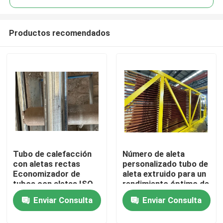
Productos recomendados
Tubo de calefacción
Número de aleta
En casa
con aletas rectas
personalizado tubo de
Economizador de
aleta extruido para un
tubos con aletas ISO
rendimiento óptimo de
Productos
CE
transferencia de calor
Enviar Consulta
Enviar Consulta
Sobre nosotros