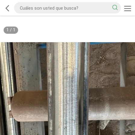
1
/
1