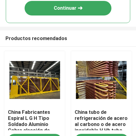
Continuar
Productos recomendados
En casa
China Fabricantes
China tubo de
Productos
Espiral L G H Tipo
refrigeración de acero
Soldado Aluminio
al carbono o de acero
Cobre aleación de
inoxidable H Hh tubo
Sobre nosotros