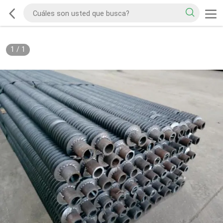
1
/
1