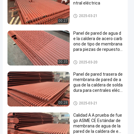
ntral eléctrica
Pared de membrana de la cald
2025-03-21
era
00:27
Panel de pared de agua d
e la caldera de acero carb
ono de tipo de membrana
para piezas de repuesto
de la caldera
Pared de membrana de la cald
00:35
2025-03-20
era
Panel de pared trasera de
membrana de pared de a
gua de la caldera de solda
dura para centrales eléct
ricas de carbón
Pared de membrana de la cald
00:28
2025-03-21
era
Calidad A A prueba de fue
go ASME CE Estándar de
membrana de agua de la
pared de la caldera de enf